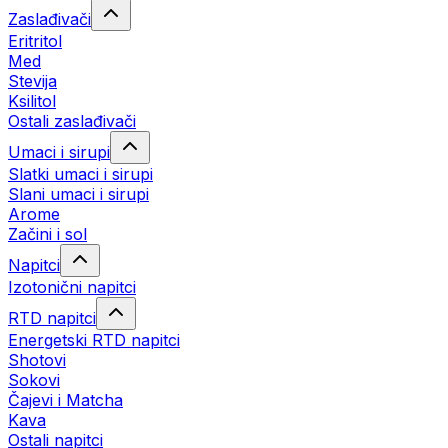
Zaslađivači
Eritritol
Med
Stevija
Ksilitol
Ostali zaslađivači
Umaci i sirupi
Slatki umaci i sirupi
Slani umaci i sirupi
Arome
Začini i sol
Napitci
Izotonični napitci
RTD napitci
Energetski RTD napitci
Shotovi
Sokovi
Čajevi i Matcha
Kava
Ostali napitci