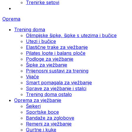
Trenirke setovi
Oprema
Trening doma
Olimpijske šipke, šipke s utezima i bučice
Utezi i bučice
Elastične trake za vježbanje
Pilates lopte i balans ploče
Podloge za vježbanje
Šipke za vježbanje
Prijenosni sustavi za trening
Vijače
Smart pomagala za vježbanje
Sprave za vježbanje i stalci
Trening doma ostalo
Oprema za vježbanje
Šejkeri
Sportske boce
Bandaže za zglobove
Remeni za vježbanje
Gurtne i kuke