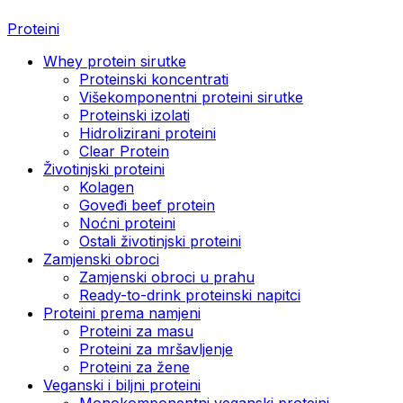
Proteini
Whey protein sirutke
Proteinski koncentrati
Višekomponentni proteini sirutke
Proteinski izolati
Hidrolizirani proteini
Clear Protein
Životinjski proteini
Kolagen
Goveđi beef protein
Noćni proteini
Ostali životinjski proteini
Zamjenski obroci
Zamjenski obroci u prahu
Ready-to-drink proteinski napitci
Proteini prema namjeni
Proteini za masu
Proteini za mršavljenje
Proteini za žene
Veganski i biljni proteini
Monokomponentni veganski proteini