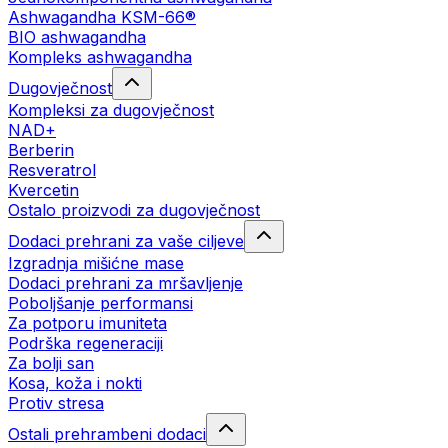
Ashwagandha KSM-66®
BIO ashwagandha
Kompleks ashwagandha
Dugovječnost
Kompleksi za dugovječnost
NAD+
Berberin
Resveratrol
Kvercetin
Ostalo proizvodi za dugovječnost
Dodaci prehrani za vaše ciljeve
Izgradnja mišićne mase
Dodaci prehrani za mršavljenje
Poboljšanje performansi
Za potporu imuniteta
Podrška regeneraciji
Za bolji san
Kosa, koža i nokti
Protiv stresa
Ostali prehrambeni dodaci