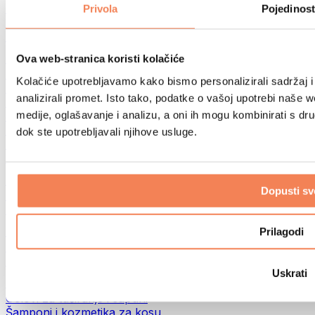
Torbe za hranu i dodaci
Privola
Pojedinost
Fitness torbe
Ruksaci
Oprema prema aktivnosti
Ova web-stranica koristi kolačiće
Trčanje
Kolačiće upotrebljavamo kako bismo personalizirali sadržaj i
Borilački sportovi
analizirali promet. Isto tako, podatke o vašoj upotrebi naše 
Biciklizam
medije, oglašavanje i analizu, a oni ih mogu kombinirati s drug
Joga i pilates
Terapija hladnom vodom
dok ste upotrebljavali njihove usluge.
Plivanje
Planinarenje
Biohacking
Dopusti sv
Terapija crvenim svjetlom
Filteri i vrčevi za vodu
Eko kućanstvo
Prilagodi
Deterdženti za rublje
Sredstva za čišćenje
Uskrati
Prirodna kozmetika
Gelovi za tuširanje i sapuni
Šamponi i kozmetika za kosu