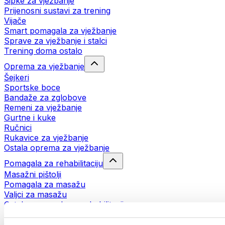
Šipke za vježbanje
Prijenosni sustavi za trening
Vijače
Smart pomagala za vježbanje
Sprave za vježbanje i stalci
Trening doma ostalo
Oprema za vježbanje
Šejkeri
Sportske boce
Bandaže za zglobove
Remeni za vježbanje
Gurtne i kuke
Ručnici
Rukavice za vježbanje
Ostala oprema za vježbanje
Pomagala za rehabilitaciju
Masažni pištolji
Pomagala za masažu
Valjci za masažu
Ostala pomagala za rehabilitaciju
Torbe i ruksaci