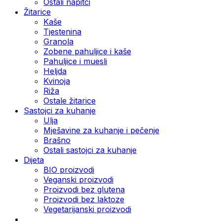
Ostali napitci
Žitarice
Kaše
Tjestenina
Granola
Zobene pahuljice i kaše
Pahuljice i muesli
Heljda
Kvinoja
Riža
Ostale žitarice
Sastojci za kuhanje
Ulja
Mješavine za kuhanje i pečenje
Brašno
Ostali sastojci za kuhanje
Dijeta
BIO proizvodi
Veganski proizvodi
Proizvodi bez glutena
Proizvodi bez laktoze
Vegetarijanski proizvodi