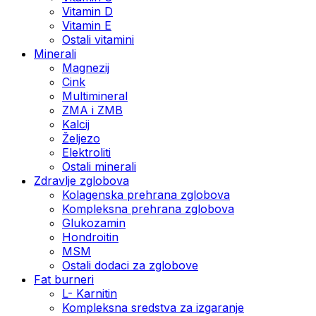
Vitamin D
Vitamin E
Ostali vitamini
Minerali
Magnezij
Cink
Multimineral
ZMA i ZMB
Kalcij
Željezo
Elektroliti
Ostali minerali
Zdravlje zglobova
Kolagenska prehrana zglobova
Kompleksna prehrana zglobova
Glukozamin
Hondroitin
MSM
Ostali dodaci za zglobove
Fat burneri
L- Karnitin
Kompleksna sredstva za izgaranje