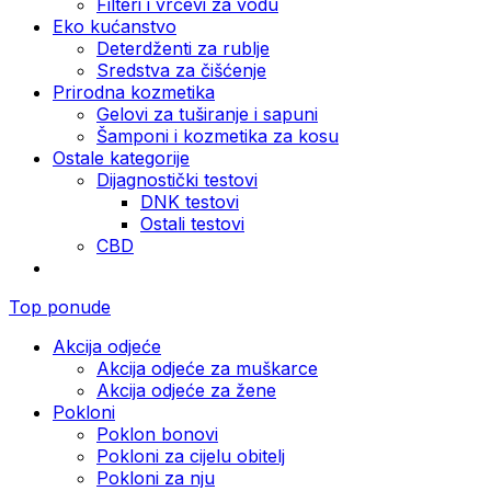
Filteri i vrčevi za vodu
Eko kućanstvo
Deterdženti za rublje
Sredstva za čišćenje
Prirodna kozmetika
Gelovi za tuširanje i sapuni
Šamponi i kozmetika za kosu
Ostale kategorije
Dijagnostički testovi
DNK testovi
Ostali testovi
CBD
Top ponude
Akcija odjeće
Akcija odjeće za muškarce
Akcija odjeće za žene
Pokloni
Poklon bonovi
Pokloni za cijelu obitelj
Pokloni za nju