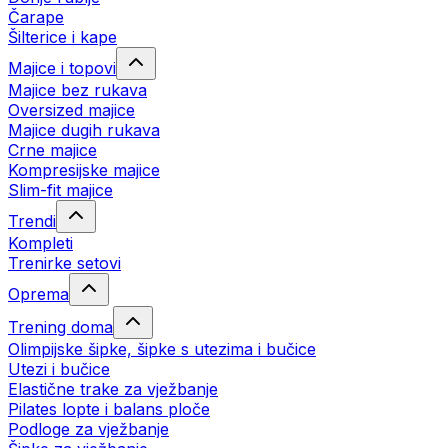
Čarape
Šilterice i kape
Majice i topovi
Majice bez rukava
Oversized majice
Majice dugih rukava
Crne majice
Kompresijske majice
Slim-fit majice
Trendi
Kompleti
Trenirke setovi
Oprema
Trening doma
Olimpijske šipke, šipke s utezima i bučice
Utezi i bučice
Elastične trake za vježbanje
Pilates lopte i balans ploče
Podloge za vježbanje