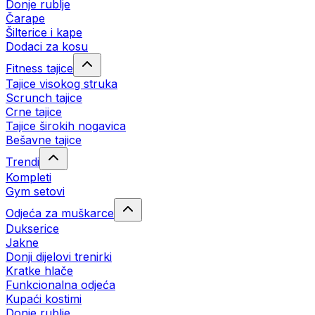
Donje rublje
Čarape
Šilterice i kape
Dodaci za kosu
Fitness tajice
Tajice visokog struka
Scrunch tajice
Crne tajice
Tajice širokih nogavica
Bešavne tajice
Trendi
Kompleti
Gym setovi
Odjeća za muškarce
Dukserice
Jakne
Donji dijelovi trenirki
Kratke hlače
Funkcionalna odjeća
Kupaći kostimi
Donje rublje