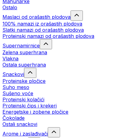
Mahunarke
Ostalo
Maslaci od orašastih plodova
100% namazi iz orašastih plodova
Slatki namazi od orašastih plodova
Proteinski namazi od orašastih plodova
Supernamirnice
Zelena superhrana
Vlakna
Ostala superhrana
Snackovi
Proteinske pločice
Suho meso
Sušeno voće
Proteinski kolačići
Proteinski čips i krekeri
Energetske i zobene pločice
Čokolade
Ostali snackovi
Arome i zaslađivači