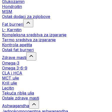
Glukozamin
Hondroitin
MSM
Ostali dodaci za zglobove
Fat burneri
L- Karnitin
Kompleksna sredstva za izgaranje
Termo sredstva za izgaranje
Kontrola apetita
Ostali fat burneri
Zdrave masti
Omega-3
Omega 3-6-9
CLA i HCA
MCT ulje
Krill ulje
Lecitin
Tekuća riblja ulja
Ostale zdrave masti
Ashwagandha
Jednokomponentna ashwagandha