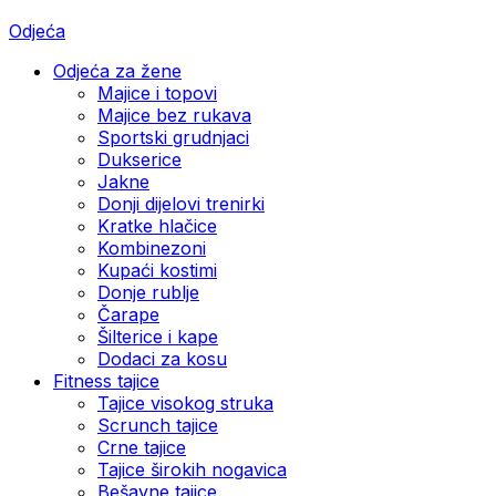
Odjeća
Odjeća za žene
Majice i topovi
Majice bez rukava
Sportski grudnjaci
Dukserice
Jakne
Donji dijelovi trenirki
Kratke hlačice
Kombinezoni
Kupaći kostimi
Donje rublje
Čarape
Šilterice i kape
Dodaci za kosu
Fitness tajice
Tajice visokog struka
Scrunch tajice
Crne tajice
Tajice širokih nogavica
Bešavne tajice