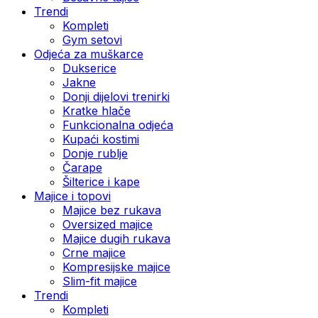
Trendi
Kompleti
Gym setovi
Odjeća za muškarce
Dukserice
Jakne
Donji dijelovi trenirki
Kratke hlače
Funkcionalna odjeća
Kupaći kostimi
Donje rublje
Čarape
Šilterice i kape
Majice i topovi
Majice bez rukava
Oversized majice
Majice dugih rukava
Crne majice
Kompresijske majice
Slim-fit majice
Trendi
Kompleti