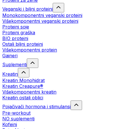
Proteini za žene
Veganski i biljni proteini
Monokomponentni veganski proteini
Višekomponentni veganski proteini
Proteini soje
Proteini graška
BIO proteini
Ostali biljni proteini
Višekomponentni protein
Gaineri
Suplementi
Kreatin
Kreatin Monohidrat
Kreatin Creapure®
Višekomponentni kreatin
Kreatin ostali oblici
Pojačivači hormona i stimulansi
Pre-workout
NO suplementi
Kofeini