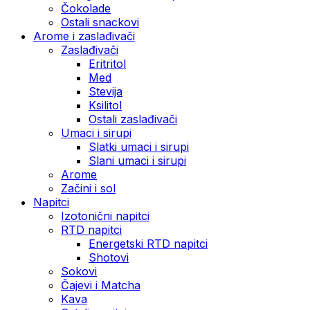
Čokolade
Ostali snackovi
Arome i zaslađivači
Zaslađivači
Eritritol
Med
Stevija
Ksilitol
Ostali zaslađivači
Umaci i sirupi
Slatki umaci i sirupi
Slani umaci i sirupi
Arome
Začini i sol
Napitci
Izotonični napitci
RTD napitci
Energetski RTD napitci
Shotovi
Sokovi
Čajevi i Matcha
Kava