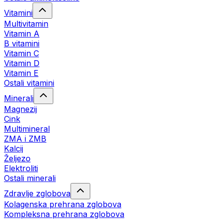
Vitamini
Multivitamin
Vitamin A
B vitamini
Vitamin C
Vitamin D
Vitamin E
Ostali vitamini
Minerali
Magnezij
Cink
Multimineral
ZMA i ZMB
Kalcij
Željezo
Elektroliti
Ostali minerali
Zdravlje zglobova
Kolagenska prehrana zglobova
Kompleksna prehrana zglobova