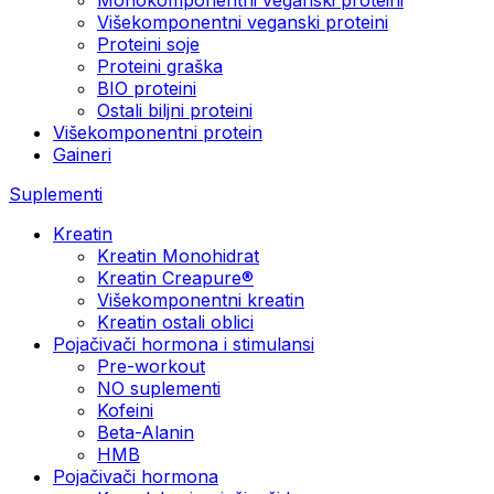
Višekomponentni veganski proteini
Proteini soje
Proteini graška
BIO proteini
Ostali biljni proteini
Višekomponentni protein
Gaineri
Suplementi
Kreatin
Kreatin Monohidrat
Kreatin Creapure®
Višekomponentni kreatin
Kreatin ostali oblici
Pojačivači hormona i stimulansi
Pre-workout
NO suplementi
Kofeini
Beta-Alanin
HMB
Pojačivači hormona