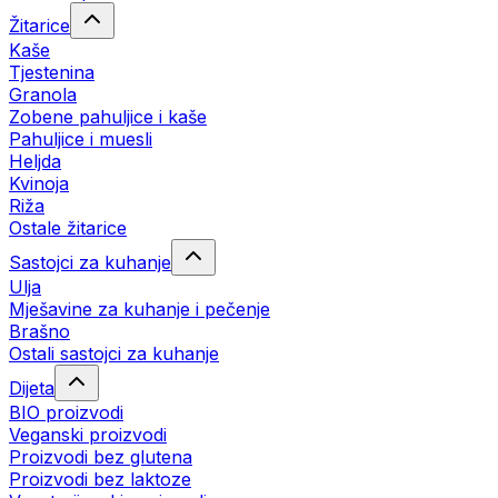
Žitarice
Kaše
Tjestenina
Granola
Zobene pahuljice i kaše
Pahuljice i muesli
Heljda
Kvinoja
Riža
Ostale žitarice
Sastojci za kuhanje
Ulja
Mješavine za kuhanje i pečenje
Brašno
Ostali sastojci za kuhanje
Dijeta
BIO proizvodi
Veganski proizvodi
Proizvodi bez glutena
Proizvodi bez laktoze