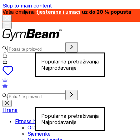
Skip to main content
Vaša omiljena
tjestenina i umaci
uz do 20 % popusta
Popularna pretraživanja
Najprodavanije
Hrana
Popularna pretraživanja
Fitness hrana
Najprodavanije
Orašasti plodovi
Sjemenke
Namazi i paste