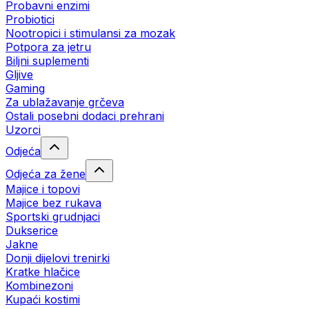
Probavni enzimi
Probiotici
Nootropici i stimulansi za mozak
Potpora za jetru
Biljni suplementi
Gljive
Gaming
Za ublažavanje grčeva
Ostali posebni dodaci prehrani
Uzorci
Odjeća
Odjeća za žene
Majice i topovi
Majice bez rukava
Sportski grudnjaci
Dukserice
Jakne
Donji dijelovi trenirki
Kratke hlačice
Kombinezoni
Kupaći kostimi