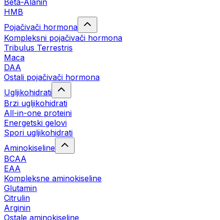
Beta-Alanin
HMB
Pojačivači hormona
Kompleksni pojačivači hormona
Tribulus Terrestris
Maca
DAA
Ostali pojačivači hormona
Ugljikohidrati
Brzi ugljikohidrati
All-in-one proteini
Energetski gelovi
Spori ugljikohidrati
Aminokiseline
BCAA
EAA
Kompleksne aminokiseline
Glutamin
Citrulin
Arginin
Ostale aminokiseline