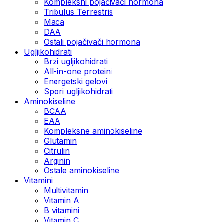
Kompleksni pojačivači hormona
Tribulus Terrestris
Maca
DAA
Ostali pojačivači hormona
Ugljikohidrati
Brzi ugljikohidrati
All-in-one proteini
Energetski gelovi
Spori ugljikohidrati
Aminokiseline
BCAA
EAA
Kompleksne aminokiseline
Glutamin
Citrulin
Arginin
Ostale aminokiseline
Vitamini
Multivitamin
Vitamin A
B vitamini
Vitamin C