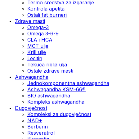
Termo sredstva za izgaranje
Kontrola apetita
Ostali fat burneri
Zdrave masti
Omega-3
Omega 3-6-9
CLA i HCA
MCT ulje
Krill ulje
Lecitin
Tekuća riblja ulja
Ostale zdrave masti
Ashwagandha
Jednokomponentna ashwagandha
Ashwagandha KSM-66®
BIO ashwagandha
Kompleks ashwagandha
Dugovječnost
Kompleksi za dugovječnost
NAD+
Berberin
Resveratrol
Kvercetin